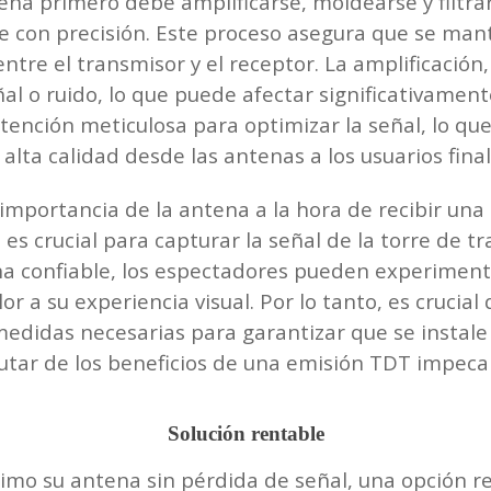
ntena primero debe amplificarse, moldearse y filt
te con precisión. Este proceso asegura que se mant
tre el transmisor y el receptor. La amplificación,
al o ruido, lo que puede afectar significativament
atención meticulosa para optimizar la señal, lo qu
 alta calidad desde las antenas a los usuarios final
mportancia de la antena a la hora de recibir un
es crucial para capturar la señal de la torre de t
na confiable, los espectadores pueden experiment
r a su experiencia visual. Por lo tanto, es crucial
medidas necesarias para garantizar que se insta
tar de los beneficios de una emisión TDT impecabl
Solución rentable
mo su antena sin pérdida de señal, una opción re